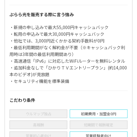
ぷらら光を販売する際に言う強み
・新規の申し込みで最大55,000円キャッシュバック
・転用の申込みで最大30,000円キャッシュバック
・他社では、3,000円近くかかる契約手数料が0円
・最低利用期間がなく解約金が不要（※キャッシュバック利
用時は3年間の最低利用期間あり）
・高速通信「IPv6」に対応したWiFiルーターを無料レンタル
・追加料金なしで「ひかりＴＶエントリープラン」(約14,000
本のビデオ)が見放題
・セキュリティ機能を標準装備
こだわり条件
ウルマップ独占
初期費用・加盟金0円
高報酬
短期間で報酬確定
営業初心者向け
営業経験者向け