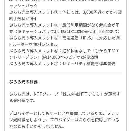
ャッシュバック
ぷらら光の導入メリット③：他社では、3,000円近くかかる契
約手数料が0円
ぷらら光の導入メリット④：最低利用期間がなく解約金が不
要（※キャッシュバック利用時は3年間の最低利用期間あり）
ぷらら光の導入メリット⑤：高速通信「IPv6」に対応したWi
Fiルーターを無料レンタル
ぷらら光の導入メリット⑥：追加料金なしで「ひかりＴＶエ
ントリープラン」(約14,000本のビデオ)が見放題
ぷらら光の導入メリット⑦：セキュリティ機能を標準装備
ぷらら光の概要
ぶらら光は、NTTグループ「株式会社NTTぷらら」が運営す
る光回線です。
プロバイダーとしてもサービスを展開しているため、フレッ
ツ光回線をしようし、プロバイダーはぷららを使用している
方なども多いかもしれません。