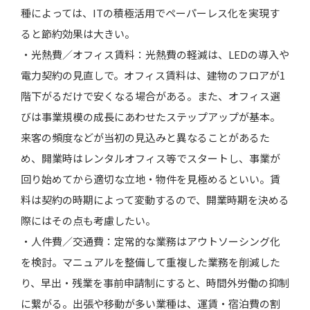
種によっては、ITの積極活用でペーパーレス化を実現す
ると節約効果は大きい。
・光熱費／オフィス賃料：光熱費の軽減は、LEDの導入や
電力契約の見直しで。オフィス賃料は、建物のフロアが1
階下がるだけで安くなる場合がある。また、オフィス選
びは事業規模の成長にあわせたステップアップが基本。
来客の頻度などが当初の見込みと異なることがあるた
め、開業時はレンタルオフィス等でスタートし、事業が
回り始めてから適切な立地・物件を見極めるといい。賃
料は契約の時期によって変動するので、開業時期を決める
際にはその点も考慮したい。
・人件費／交通費：定常的な業務はアウトソーシング化
を検討。マニュアルを整備して重複した業務を削減した
り、早出・残業を事前申請制にすると、時間外労働の抑制
に繋がる。出張や移動が多い業種は、運賃・宿泊費の割