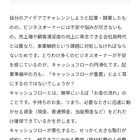
自分のアイデアでチャレンジしようと起業・開業したも
法人カードのスペック比較
のの、ビジネスオーナーには不安や悩みが尽きないも
の。売上増や顧客満足度の向上に専念できる会社員時代
入会するならいま！新規入会＆ご利用キャンペーン
とは異なり、事業継続という課題に対処しなければなら
を実施中
ないためです。とりわけ多くのビジネスオーナーが不安
を感じているのが、キャッシュフローの円滑化です。起
業準備中の方も、「キャッシュフローが重要」とよく耳
決算書不要。法人代表者から副業の方まで申し込み
にするのではないでしょうか？
可能
キャッシュフローとは、簡単にいえば「お金の流れ」の
ことです。手持ちのお金、つまり、必要なときに迅速に動
法人カードは「あると便利」から必須の時代へ
かせる資金（現金、普通預金、当座預金など）をどれだ
け確保できているかを示します。
キャッシュフローが悪化すると、せっかく大きな取引が
成約しても、納品までにかかる費用（原材料費や人件費