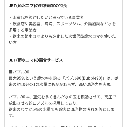
JET(節水コマ)の対象顧客の特長
・水道代を節約したいと思っている事業者
・飲食店や美容室、病院、スポーツジム、介護施設など水を
多用する事業者
・従来の節水コマよりも進化した次世代型節水コマを使いた
い方
JET(節水コマ)の競合サービス
■バブル90
最大95％という節水率を誇る「バブル90(Bubble90)」は、従
来の約10分の1の水量にもかかわらず、高い洗浄力を実現。
バブル90は、空気を多く含んだ水の玉を振動させて、高圧で
放出させる蛇口ノズルを採用しており、
従来のわずか5％の水量でも確実に洗浄物の汚れを落としま
す。