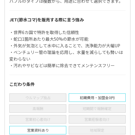
バブルのタイプは複数から、用途に合わせて選択できます。
JET(節水コマ)を販売する際に言う強み
・世界6カ国で特許を取得した信頼性
・蛇口1箇所あたり最大50%の節水が可能
・外気が気泡として水中に入ることで、洗浄能力が大幅UP
・ベンチュリー管の理論を応用し、水量を減らしても勢いは
変わらない
・汚れやサビなどは簡単に除去できてメンテンスフリー
こだわり条件
ウルマップ独占
初期費用・加盟金0円
高報酬
短期間で報酬確定
営業初心者向け
営業経験者向け
営業資料あり
地域限定