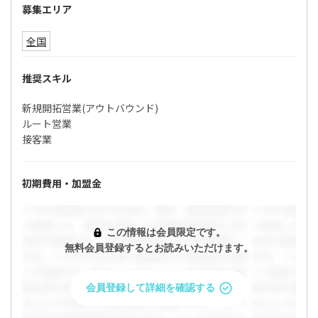
募集エリア
全国
推奨スキル
新規開拓営業(アウトバウンド)
ルート営業
接客業
初期費用・加盟金
この情報は会員限定です。
「UQ WiMAXの代理店・業務委託募集！大人気
無料会員登録するとお読みいただけます。
ポケットWi-Fiの営業商材」の条件を問い合わせ
ますか？
会員登録して詳細を確認する
問い合わせると企業があなたのプロフィールを閲覧すること