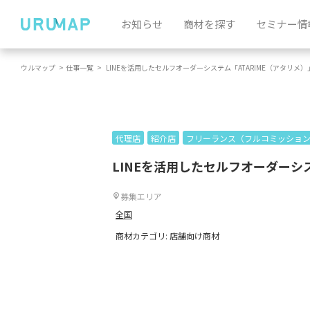
お知らせ
商材を探す
セミナー情
ウルマップ
>
仕事一覧
>
LINEを活用したセルフオーダーシステム「ATARIME（アタリメ
代理店
紹介店
フリーランス（フルコミッショ
LINEを活用したセルフオーダーシ
募集エリア
全国
商材カテゴリ: 店舗向け商材