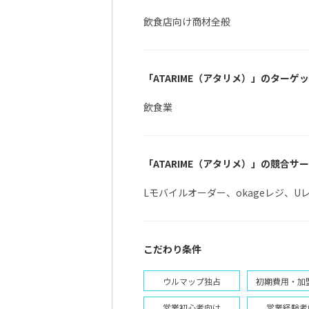
飲食店向け商材全般
「ATARIME（アタリメ）」のターゲ
飲食業
「ATARIME（アタリメ）」の競合サ
Lモバイルオーダー、okageレジ、U
「LINEを活用したセルフオー
こだわり条件
ウルマップ独占
初期費用・加
営業初心者向け
営業経験者