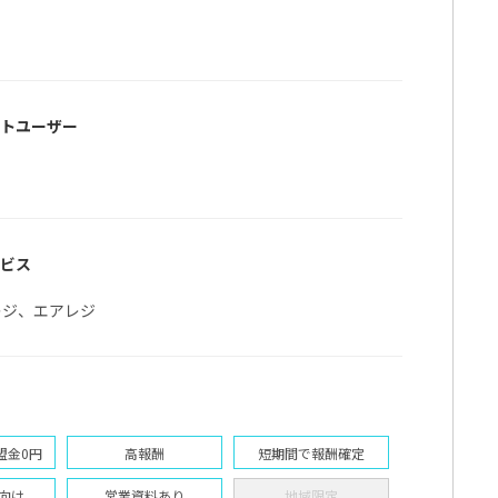
ットユーザー
ービス
レジ、エアレジ
ダーシステム「ATARIME（アタリメ）」の代理店募
問い合わせると企業があなたのプロフィールを閲覧することができます
盟金0円
高報酬
短期間で報酬確定
向け
営業資料あり
地域限定