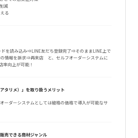
削減
増える
ドを読み込み⇒LINE友だち登録完了⇒そのままLINE上で
お店の情報を訴求⇒再来店 と、セルフオーダーシステムに
店率向上が可能！
E（アタリメ）」を取り扱うメリット
イルオーダーシステムとしては破格の価格で導入が可能なサ
せて販売できる商材ジャンル