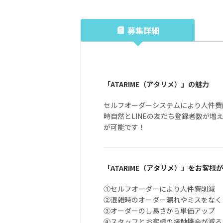
募集詳細
「ATARIME（アタリメ）」の魅力
セルフオーダーシステムにより人件費
時自然とLINEの友だち登録者数が増
が可能です！
「ATARIME（アタリメ）」をお客様
①セルフオーダーにより人件費削減
②混雑時のオーダー漏れやミスをなく
③オーダーのし易さから単価アップ
④スタッフとお客様の接触機会が減る