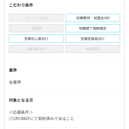
こだわり条件
ウルマップ独占
初期費用・加盟金0円
高報酬
短期間で報酬確定
営業初心者向け
営業経験者向け
営業資料あり
地域限定
業界
全業界
対象となる方
＜応募条件＞
①URUMAPにて契約済みであること