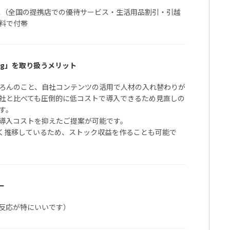
ビス（全国の提携店での優待サービス・生活用品割引・引越
料で付帯
ing」を取り扱うメリット
ろんのこと、自社コンテンツの活用で人材の入れ替わりが
社と比べても圧倒的に低コストで導入できるため見直しの
す。
導入コストを抑えたご提案が可能です。
高く推移しているため、ストック収益を作ることも可能で
ST learning」代理店募集！」の条件を問い合わせま
ー
問い合わせると企業があなたのプロフィールを閲覧することができます
反応が特にいいです）