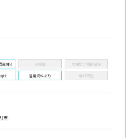
すぐ問い合わせる
プロフィールを確認・編集して問い合
キャンセル
盟金0円
高報酬
短期間で報酬確定
向け
営業資料あり
地域限定
月末