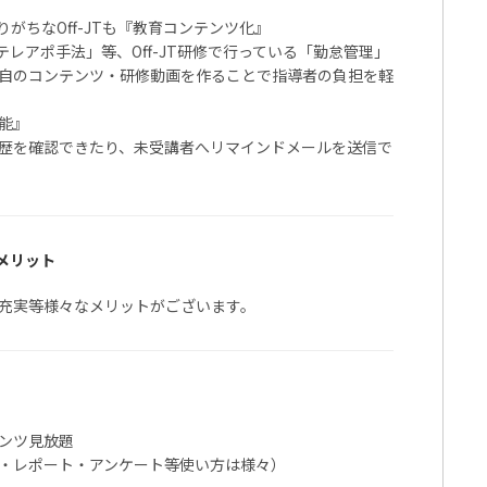
がちなOff-JTも『教育コンテンツ化』
テレアポ手法」等、Off-JT研修で行っている「勤怠管理」
自のコンテンツ・研修動画を作ることで指導者の負担を軽
能』
歴を確認できたり、未受講者へリマインドメールを送信で
るメリット
充実等様々なメリットがございます。
ンツ見放題
・レポート・アンケート等使い方は様々）