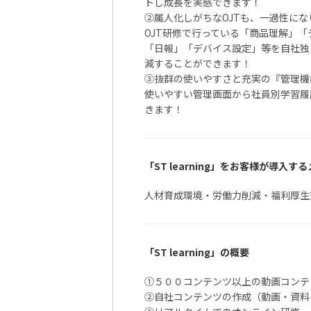
トし成長を実感できます！
②属人化しがちなOJTも、一過性になり
OJT研修で行っている「商品理解」「
「日報」「デバイス設定」等を自社独
減することができます！
③抜群の使いやすさと充実の『管理機
使いやすい管理画面から社員別学習履
きます！
「ST learning」をお客様が導入す
人材育成環境・労働力削減・福利厚生
「ST learning」の概要
①５００コンテンツ以上の動画コンテ
②自社コンテンツの作成（動画・資料