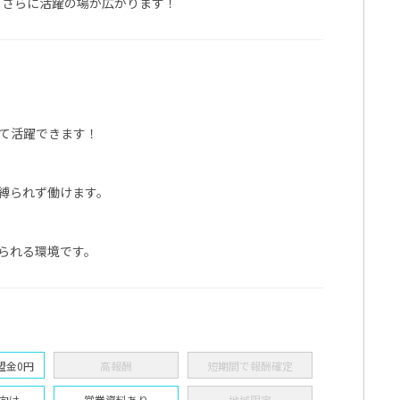
、さらに活躍の場が広がります！
て活躍できます！
縛られず働けます。
られる環境です。
盟金0円
高報酬
短期間で報酬確定
向け
営業資料あり
地域限定