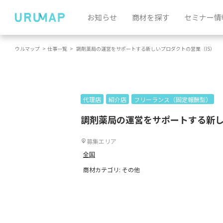
お知らせ
商材を探す
セミナー情
ウルマップ
>
仕事一覧
>
調剤薬局の運営をサポートする新しいプロダクトの営業（IS）
代理店
紹介店
フリーランス（固定報酬型）
調剤薬局の運営をサポートする新し
募集エリア
全国
商材カテゴリ: その他