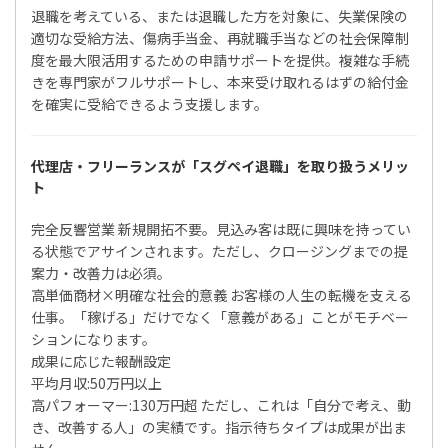
退職を考えている、または退職した方を対象に、失業保険の
適切な受給方法、傷病手当金、再就職手当などの社会保障制
度を最大限活用するための申請サポートを提供。複雑な手続
きを専門家がフルサポートし、本来受け取れるはずの給付金
を確実に受給できるよう支援します。
代理店・フリーランスが「スグペイ退職」を取り扱うメリッ
ト
完全反響営業 新規開拓不要。見込み客は既に興味を持ってい
る状態でアサインされます。ただし、クロージングまでの提
案力・改善力は必須。
高単価商材×明確な社会的意義 お客様の人生の転機を支える
仕事。「稼げる」だけでなく「意義がある」ことがモチベー
ションになります。
成果に応じた報酬設定
平均月収:50万円以上
高パフォーマー:130万円超 ただし、これは「自分で考え、動
き、改善する人」の実績です。指示待ちタイプは成果が出ま