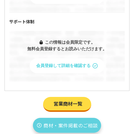
サポート体制
この情報は会員限定です。
無料会員登録するとお読みいただけます。
会員登録して詳細を確認する
営業商材一覧
「【完全フルリモート| 月収100万越 | 商材研修
あり】本気で稼ぎたいフリーランスを募集！」
の条件を問い合わせますか？
商材・案件掲載のご相談