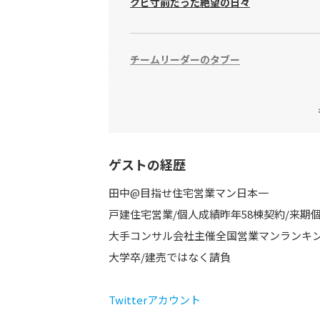
クビ寸前だった絶望の日々
チームリーダーのタブー
家を２時間で売る方法
ゲストの経歴
決断の阻害要因
田中@目指せ住宅営業マン日本一
戸建住宅営業/個人成績昨年58棟契約/来期
徹底的に営業感をなくす
大手コンサル会社主催全国営業マンランキング
大学卒/建売ではなく請負
田中さんからのアドバイス
Twitterアカウント