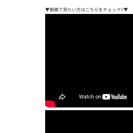
▼動画で見たい方はこちらをチェック‼▼
朝活
まとめ
トップからのメッセージは、目的を
お客さんから信頼してもらえるよう
朝活をすると人生が変わる