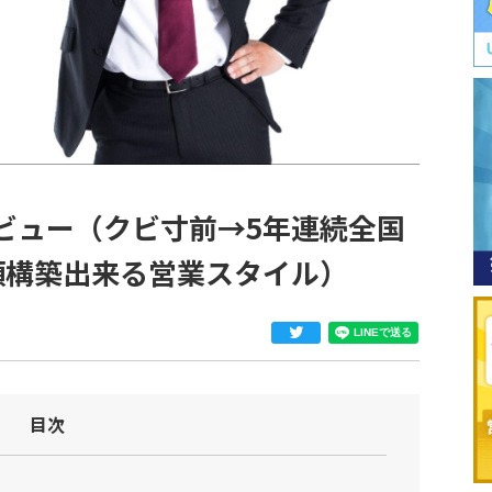
ビュー（クビ寸前→5年連続全国
頼構築出来る営業スタイル）
目次