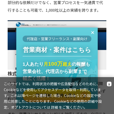
部分的な依頼だけでなく、営業プロセスを一気通貫で代
行することも可能で、1,000社以上の実績を誇ります。
代理店・営業フリーランス・副業向け
営業商材・案件はこちら
100万
1人あたり
月
超え
の報酬も
営業会社、代理店から副業まで
株式会社ネクストコミュニティ
幅広く活躍！
株式会社ネクストコミュニティは、テレアポから新規開
このサイトでは、利用状況の把握や広告配信などのために、
x
Cookieなどを使用してアクセスデータを取得・利用していま
拓まで幅広い分野での依頼が可能で、BtoB・BtoCのいず
す。これ以降ページを遷移した場合、Cookieなどの設定や使
営業商材・案件を見る
れにも対応可能です。
用に同意したことになります。 Cookieなどの使用の詳細や設
定、オプトアウトについては
詳細
をご覧ください。
また、営業コンサルティングにも対応しており、OJTによ