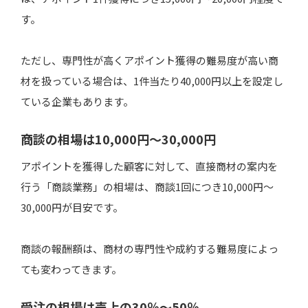
人件費
す。
営業代行会社マッチングプラットフォーム4選
ただし、専門性が高くアポイント獲得の難易度が高い商
ウルマップ
材を扱っている場合は、1件当たり40,000円以上を設定し
ている企業もあります。
サイドビズ
Kakutoku（カクトク）
商談の相場は10,000円〜30,000円
Workship（ワークシップ）
アポイントを獲得した顧客に対して、直接商材の案内を
行う「商談業務」の相場は、商談1回につき10,000円〜
営業代行における契約書は大きく3種類
30,000円が目安です。
業務委託契約
請負契約
商談の報酬額は、商材の専門性や成約する難易度によっ
準委任契約
ても変わってきます。
受注の相場は売上の30％～50％