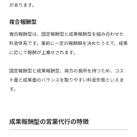
評判の良い成果報酬型の営業代行会社おすすめ10選
があります。
株式会社セレブリックス
複合報酬型
株式会社エグゼクティブ
株式会社ネクストコミュニティ
複合報酬型は、固定報酬型と成果報酬型を組み合わせた
アズ株式会社
料金体系です。事前に一定の報酬額を決めたうえで、成果
株式会社セールスジャパン
に応じて報酬が上乗せされます。
株式会社完全成果報酬
固定報酬型と成果報酬型、両方の長所を持つため、コス
株式会社アイランド・ブレイン
ト面と成果面のバランスを取りやすい料金形態といえま
株式会社エッグトゥコミュニケーション
す。
株式会社ディグロス
株式会社コミットメントホールディングス
成果報酬型の営業代行の特徴
成果報酬型の営業代行会社を選ぶ際のポイント
代行会社の強みや得意とする分野を確認する