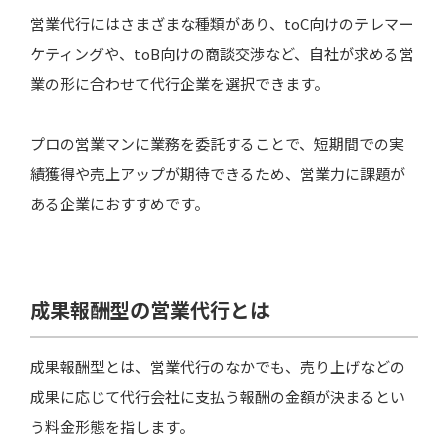
営業代行にはさまざまな種類があり、toC向けのテレマー
新規事業の立ち上げ
ケティングや、toB向けの商談交渉など、自社が求める営
自社拠点のないエリアでの顧客開拓
業の形に合わせて代行企業を選択できます。
営業代行を利用するメリット
プロの営業マンに業務を委託することで、短期間での実
採用や教育にかかるコストを削減できる
績獲得や売上アップが期待できるため、営業力に課題が
ある企業におすすめです。
即戦力になる人材を確保できる
普段アプローチできない企業を開拓できる
営業ノウハウが構築できる
成果報酬型の営業代行とは
営業代行を利用するデメリット
成果報酬型とは、営業代行のなかでも、売り上げなどの
情報漏えいのリスクが高まる
成果に応じて代行会社に支払う報酬の金額が決まるとい
利用コストがかかる
う料金形態を指します。
営業代行会社への依存度が上がる