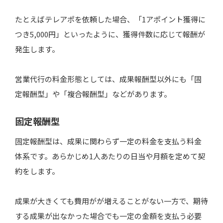
専門知識が必要な商材だと効果が出にくい
たとえばテレアポを依頼した場合、「1アポイント獲得に
つき5,000円」といったように、獲得件数に応じて報酬が
発生します。
成果報酬型のメリット
コストを効率的に使える
営業代行の料金形態としては、成果報酬型以外にも「固
スポットでの依頼ができる
定報酬型」や「複合報酬型」などがあります。
低リスクで販路拡大ができる
固定報酬型
成果報酬型のデメリット
固定報酬型は、成果に関わらず一定の料金を支払う料金
現場がブラックボックス化しやすい
体系です。あらかじめ1人あたりの日当や月額を定めて契
約をします。
営業の質にばらつきがある
コストが高くなる場合もある
成果が大きくても費用がが増えることがない一方で、期待
する成果が出なかった場合でも一定の金額を支払う必要