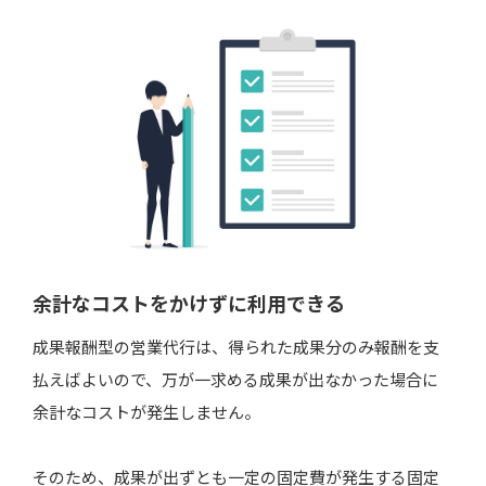
日々の営業内容を開示してくれるか確認する
業界や類似する商材での実績を確認する
信頼できる会社かどうか
営業してほしいエリアに対応しているか
営業代行はフリーランスや個人事業主にも依頼可能​​​
フリーランスや個人事業主の相場
フリーランスや個人事業主に依頼するメリット
余計なコストをかけずに利用できる
フリーランスや個人事業主に依頼する際の注意
成果報酬型の営業代行は、得られた成果分のみ報酬を支
点
払えばよいので、万が一求める成果が出なかった場合に
余計なコストが発生しません。
成果報酬型の営業代行と相性が良い商材
導入コストのかからない商材
そのため、成果が出ずとも一定の固定費が発生する固定