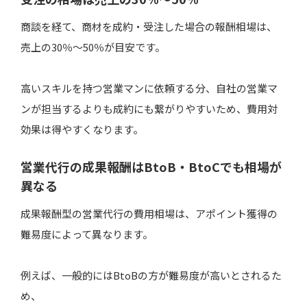
【成果報酬型の営業代行】よくある質問
商談を経て、商材を成約・受注した場合の報酬相場は、
営業代行の種類を教えてください。
売上の30％～50％が目安です。
報酬額の割合はどのくらいですか？
高いスキルを持つ営業マンに依頼する分、自社の営業マ
ンが担当するよりも成約にも繋がりやすいため、費用対
成果報酬型の営業代行を活用して売上アップを目指
そう！
効果は得やすくなります。
営業代行の成果報酬はBtoB・BtoCでも相場が
異なる
成果報酬型の営業代行の費用相場は、アポイント獲得の
難易度によって異なります。
例えば、一般的にはBtoBの方が難易度が高いとされるた
め、