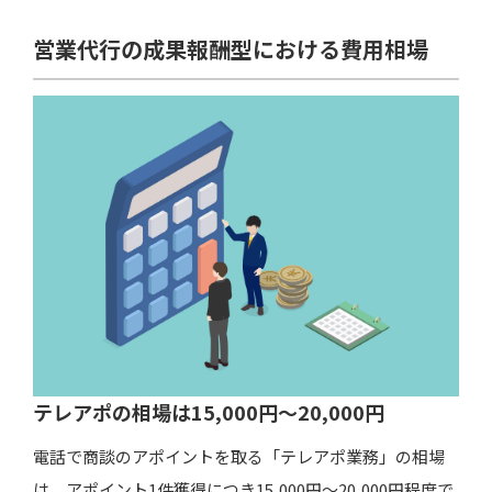
営業代行導入の流れ
営業代行の成果報酬型における費用相場
STEP1：現状分析の実施
STEP2：営業戦略の策定
STEP3：営業活動の実施
STEP4：効果検証と改善
営業代行の費用対効果の測り方
CPA：顧客獲得単価
CPO：受注一件あたりの獲得単価
ROI：投資利益率
​​​​​​テレアポの相場は15,000円〜20,000円
成果報酬の単価は売上予測と人件費で決まる
電話で商談のアポイントを取る「テレアポ業務」の相場
売上予測
は、アポイント1件獲得につき15,000円〜20,000円程度で