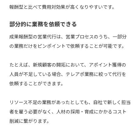
短期間でクロージングできる商材
報酬型と比べて費用対効果が高くなりやすいです。
部分的に業務を依頼できる
成果報酬型の営業代行に向かない商材
成果報酬型の営業代行は、営業プロセスのうち、一部分
の業務だけをピンポイントで依頼することが可能です。
成果報酬型の営業代行と相性の良い企業
たとえば、新規顧客の開拓において、アポイント獲得の
相性の良い企業の特徴
人員が不足している場合、テレアポ業務に絞って代行を
相性の良い企業の業種
依頼することができます。
成果報酬型の営業代行と相性の悪い企業
リソース不足の業務があったとしても、自社で新しく担当
相性の悪い企業の特徴
者を雇う必要がなく、人材の採用・育成にかかるコスト
相性の悪い企業の業種
削減に繋がります。