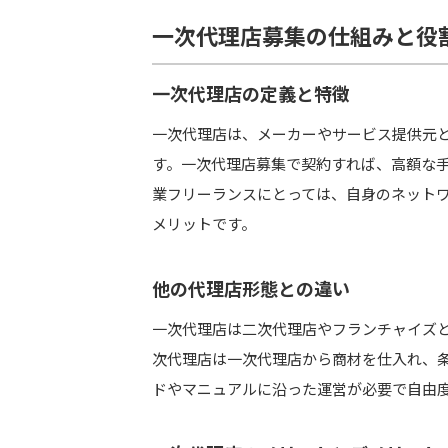
一次代理店募集の仕組みと役
一次代理店募集の注意点とリスク管理
契約内容の確認
一次代理店の定義と特徴
初期投資とランニングコスト
一次代理店は、メーカーやサービス提供元
リスクヘッジの方法
す。一次代理店募集で契約すれば、高額な
業フリーランスにとっては、自身のネット
メリットです。
よくある質問（FAQ）
一次代理店と二次代理店の違いは？
他の代理店形態との違い
未経験でも一次代理店は始められる
報酬体系はどのようになっているか
一次代理店は二次代理店やフランチャイズ
複数の一次代理店案件を同時に進め
次代理店は一次代理店から商材を仕入れ、
ドやマニュアルに沿った運営が必要で自由
まとめ