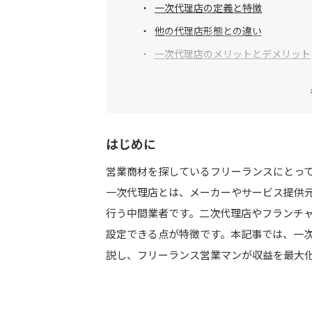
一次代理店の定義と特徴
他の代理店形態との違い
一次代理店のメリットとデメリット
一次代理店募集の選び方とポイント
募集条件の確認
はじめに
商材の選定基準
営業商材を探しているフリーランスにとっ
募集元企業の信頼性チェック
一次代理店とは、メーカーやサービス提供
行う中間業者です。二次代理店やフランチ
一次代理店募集の成功事例
設定できる点が特徴です。本記事では、一
美容業界の一次代理店
説し、フリーランス営業マンが収益を最大
IT・情報通信業界の一次代理店
生活・教育業界の一次代理店