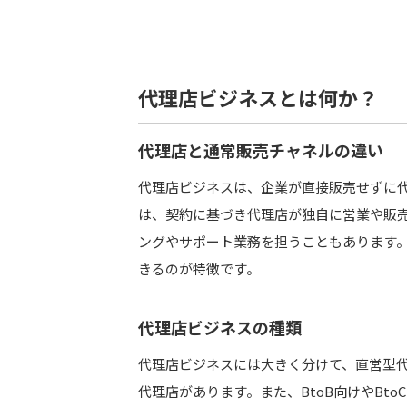
代理店契約の基本構造
代理店募集・選定のポイント
報酬体系の設定
代理店ビジネスとは何か？
契約後のサポート体制
代理店と通常販売チャネルの違い
代理店ビジネスを運営する上での成功のポ
代理店ビジネスは、企業が直接販売せずに
は、契約に基づき代理店が独自に営業や販
効果的なコミュニケーション
ングやサポート業務を担うこともあります
営業支援とマーケティングの提供
きるのが特徴です。
KPIと成果の管理
内部リソースと代理店の連携
代理店ビジネスの種類
代理店ビジネスには大きく分けて、直営型
よくある質問（FAQ）
代理店があります。また、BtoB向けやBt
代理店ビジネスの初期費用はどのく