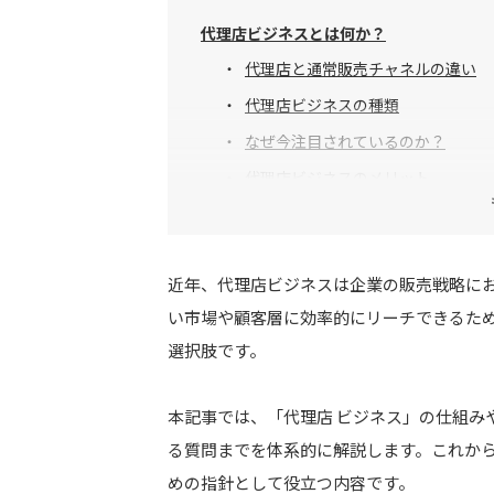
代理店ビジネスとは何か？
代理店と通常販売チャネルの違い
代理店ビジネスの種類
なぜ今注目されているのか？
代理店ビジネスのメリット
代理店ビジネスを始めるメリットと適用ケ
近年、代理店ビジネスは企業の販売戦略に
代理店ビジネス導入の主なメリット
い市場や顧客層に効率的にリーチできるた
代理店ビジネスが向くケース
選択肢です。
注意が必要なケース
成功事例・ケーススタディ
本記事では、「代理店 ビジネス」の仕組み
る質問までを体系的に解説します。これか
めの指針として役立つ内容です。
代理店ビジネスの始め方・契約のポイント