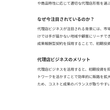
や商品特性に応じて適切な代理店形態を選
代理店ビジネスで成功するまでの期
自社で営業も残すべきか？
なぜ今注目されているのか？
契約解除やトラブル時の注意点は？
代理店ビジネスが注目される背景には、市
代理店に任せられない業務は？
けでは手が届かない地域や顧客にリーチで
成果報酬型契約を採用することで、初期投
まとめ
代理店ビジネスのメリット
代理店ビジネスを活用すると、初期投資を
トワークを活かすことで効率的に販路を拡
ため、コストと成果のバランスが取りやす