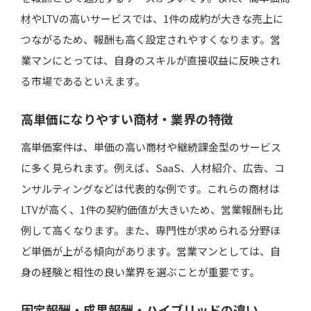
材やLTVの高いサービスでは、1件の成約が大きな売上に
固定報酬と成果報酬はどちらが良いですか？
つながるため、報酬も高く設定されやすくなります。営
高単価案件はどこで探すのが効率的ですか？
業マンにとっては、自身のスキルが直接収益に反映され
る市場であるといえます。
まとめ
高単価になりやすい商材・業界の特徴
高単価案件は、単価の高い商材や継続課金型のサービス
に多く見られます。例えば、SaaS、人材紹介、広告、コ
ンサルティングなどは代表的な例です。これらの商材は
LTVが高く、1件の契約価値が大きいため、営業報酬も比
例して高くなります。また、専門性が求められる分野ほ
ど単価が上がる傾向があります。営業マンとしては、自
身の経験と相性の良い業界を選ぶことが重要です。
固定報酬・成果報酬・ハイブリッドの違い