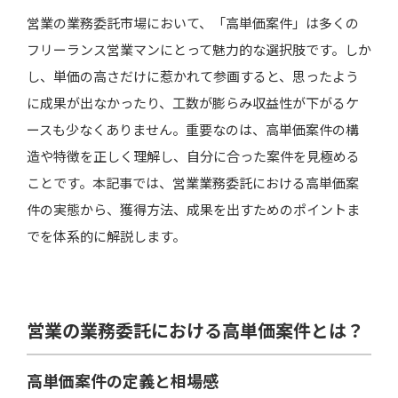
営業の業務委託市場において、「高単価案件」は多くの
少ない案件数で大きく稼げる
フリーランス営業マンにとって魅力的な選択肢です。しか
スキルや経験がダイレクトに評価される
し、単価の高さだけに惹かれて参画すると、思ったよう
裁量が大きく自由度が高い働き方ができる
に成果が出なかったり、工数が膨らみ収益性が下がるケ
継続契約・ストック収益につながる可能性
ースも少なくありません。重要なのは、高単価案件の構
造や特徴を正しく理解し、自分に合った案件を見極める
ことです。本記事では、営業業務委託における高単価案
高単価案件の落とし穴と注意点
件の実態から、獲得方法、成果を出すためのポイントま
難易度が高く成果が出にくい場合がある
でを体系的に解説します。
工数が多く時給換算で割に合わないケース
商材や営業体制に課題がある可能性
報酬条件・支払い条件のトラブルリスク
営業の業務委託における高単価案件とは？
営業業務委託で高単価案件を獲得する方法
高単価案件の定義と相場感
営業代行プラットフォームを活用する