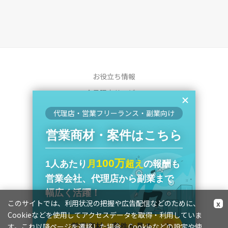
お役立ち情報
会員限定サービス
運営会社
代理店・営業フリーランス・副業向け
プライバシーポリシー
営業商材・案件はこちら
利用規約
特定商取引法に基づく表記
100万
1人あたり
月
超え
の報酬も
お問い合わせ
営業会社、代理店から副業まで
幅広く活躍！
このサイトでは、利用状況の把握や広告配信などのために、
x
Cookieなどを使用してアクセスデータを取得・利用していま
す。これ以降ページを遷移した場合、Cookieなどの設定や使
営業商材・案件を見る