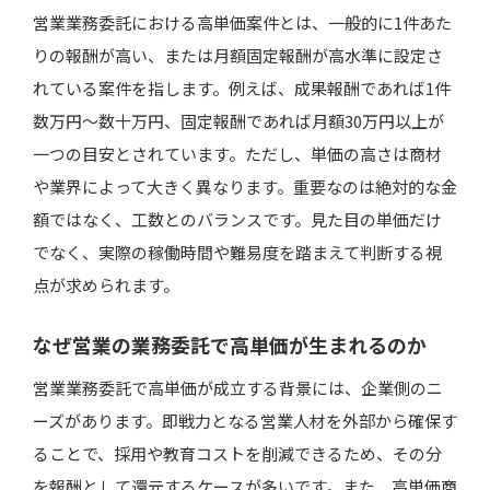
営業業務委託における高単価案件とは、一般的に1件あた
企業の直案件（パートナー制度）に応募する
りの報酬が高い、または月額固定報酬が高水準に設定さ
実績・ポートフォリオを整備する
れている案件を指します。例えば、成果報酬であれば1件
既存ネットワーク・紹介で案件を広げる
数万円〜数十万円、固定報酬であれば月額30万円以上が
一つの目安とされています。ただし、単価の高さは商材
や業界によって大きく異なります。重要なのは絶対的な金
高単価案件で成果を出し続けるためのポイント
額ではなく、工数とのバランスです。見た目の単価だけ
案件選定の精度を高める（売れる商材を選ぶ）
でなく、実際の稼働時間や難易度を踏まえて判断する視
仮説検証と改善スピードを上げる
点が求められます。
クライアントとの信頼関係を構築する
再現性のある営業プロセスを構築する
なぜ営業の業務委託で高単価が生まれるのか
営業業務委託で高単価が成立する背景には、企業側のニ
よくある質問
ーズがあります。即戦力となる営業人材を外部から確保す
営業未経験でも高単価案件は獲得できますか？
ることで、採用や教育コストを削減できるため、その分
を報酬として還元するケースが多いです。また、高単価商
どのくらいの単価が「高単価」と言えますか？