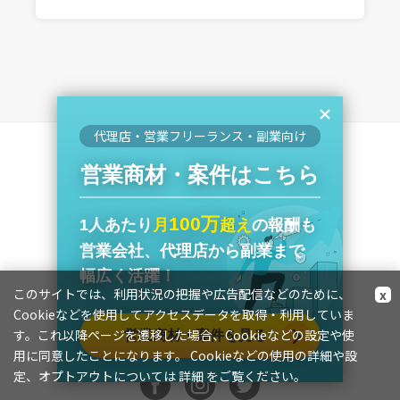
代理店・営業フリーランス・副業向け
営業商材・案件はこちら
お役立ち情報
会員限定サービス
100万
1人あたり
月
超え
の報酬も
運営会社
営業会社、代理店から副業まで
プライバシーポリシー
幅広く活躍！
利用規約
このサイトでは、利用状況の把握や広告配信などのために、
x
Cookieなどを使用してアクセスデータを取得・利用していま
特定商取引法に基づく表記
す。これ以降ページを遷移した場合、Cookieなどの設定や使
営業商材・案件を見る
お問い合わせ
用に同意したことになります。 Cookieなどの使用の詳細や設
定、オプトアウトについては
詳細
をご覧ください。