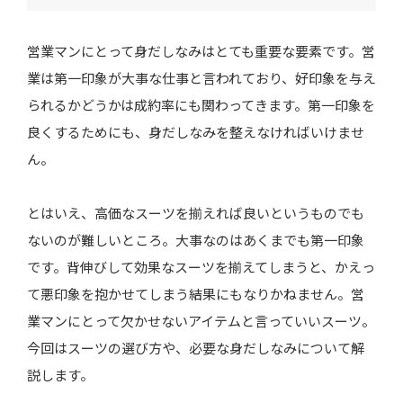
営業マンにとって身だしなみはとても重要な要素です。営
女性のスーツの選び方
業は第一印象が大事な仕事と言われており、好印象を与え
られるかどうかは成約率にも関わってきます。第一印象を
ネクタイの選び方と必要な本数
良くするためにも、身だしなみを整えなければいけませ
ん。
営業マンのスーツの着こなし方とマナー
とはいえ、高価なスーツを揃えれば良いというものでも
フラップは屋内と屋外で使い分ける
ないのが難しいところ。大事なのはあくまでも第一印象
上着の外ポケットは空にする
です。背伸びして効果なスーツを揃えてしまうと、かえっ
ジャケットのボタンは全て留めない
て悪印象を抱かせてしまう結果にもなりかねません。営
営業のスーツは最低6着持っておこう
業マンにとって欠かせないアイテムと言っていいスーツ。
今回はスーツの選び方や、必要な身だしなみについて解
説します。
スーツの寿命