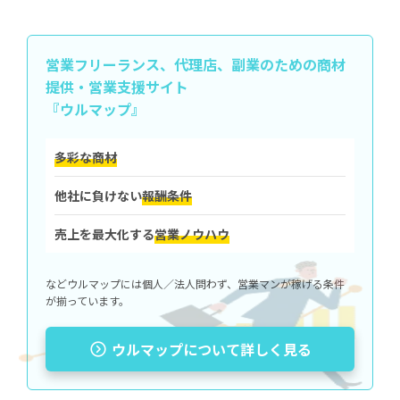
スーツのメンテナンス方法
営業フリーランス、代理店、副業のための
商材
提供・営業支援サイト
クリーニングはあまり出さない
『ウルマップ』
糸のほつれはこまめにチェック
多彩な商材
営業マンがスーツ以外に気を配るべき身だしなみ
他社に負けない
報酬条件
髪
売上を最大化する
営業ノウハウ
肌
爪
などウルマップには個人／法人問わず、営業マンが稼げる条件
靴
が揃っています。
ニオイ、汗対策
ウルマップについて詳しく見る
まとめ