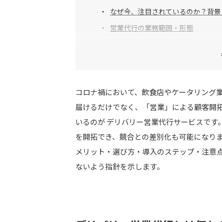
なぜ今、注目されているのか？背景
営業代行の業務範囲・形態
デリバリー営業代行を導入するメリットと
導入による主なメリット
コロナ禍において、飲食店やケータリング
導入が向くケースと注意すべきケー
届けるだけでなく、「営業」による顧客開
導入事例・成功例
いるのが デリバリー営業代行サービスです
を開拓でき、競合との差別化も可能になりま
メリット・選び方・導入のステップ・注意
デリバリー営業代行の選び方・比較ポイン
ないよう指針を示します。
実績・業界経験・専門性
報酬体系・契約条件
業務手法・サポート体制
連携性・コミュニケーション・透明