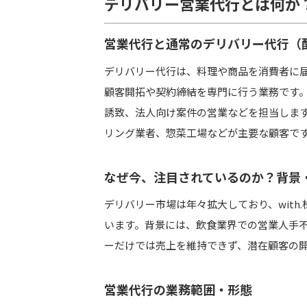
デリバリー営業代行とは何か
営業代行と通常のデリバリー代行（
デリバリー営業代行を導入する際のステッ
導入準備フェーズ
デリバリー代行は、料理や商品を消費者に
営業代行との契約・立ち上げ
顧客開拓や契約締結を専門に行う業務です
誘致、法人向け案件の営業などを担当しま
運用と改善のサイクル構築
リング業者、惣菜工場などが主要な顧客で
内製化フェーズへの移行（オプショ
なぜ今、注目されているのか？背景
よくある質問（FAQ）
デリバリー市場は年々拡大しており、wit
デリバリー営業代行の費用相場はど
います。背景には、飲食業界での営業人手
どのくらいで成果が出る？目安時期
ーだけでは売上を維持できず、潜在顧客の
自社で営業も残した方がいい？完全
契約解除したいときのリスクは？
営業代行の業務範囲・形態
契約対象外になる業務は？