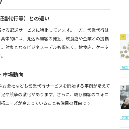
？
配達代行等）との違い
プ・体制づくり
届ける配送サービスに特化しています。一方、営業代行は
。具体的には、見込み顧客の発掘、飲食店や企業との提携
す。対象となるビジネスモデルも幅広く、飲食店、ケータ
す。
ン）
独立
・市場動向
h.株式会社なども営業代行サービスを開始する事例が増えて
のくらい？
不足や競争の激化があります。さらに、既存顧客のフォロ
は？
開拓ニーズが高まっていることも注目の理由です。
外注でいい？
営業