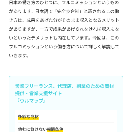
日本の働き方のひとつに、フルコミッションというもの
実力を発揮してマイペースに働きたい人におすす
があります。日本語で「完全歩合制」と訳されるこの働
め！
き方は、成果をあげた分がそのまま収入となるメリット
がありますが、一方で成果があげられなければ収入もな
いといったデメリットも内在しています。今回は、この
フルコミッションという働き方について詳しく解説して
いきます。
営業フリーランス、代理店、副業のための
商材
提供・営業支援サイト
『ウルマップ』
多彩な商材
他社に負けない
報酬条件