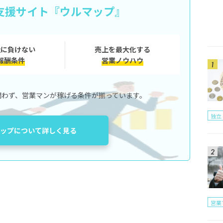
支援サイト
『ウルマップ』
容・報酬）
社に負けない
売上を最大化する
報酬条件
営業ノウハウ
報酬）
問わず、営業マンが稼げる条件が揃っています。
独立
ップについて詳しく見る
営業