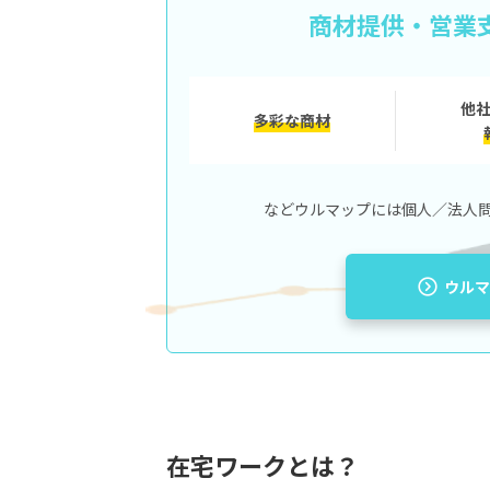
商材提供・営業
データ入力・テキスト入力（仕事内
翻訳（仕事内容・報酬）
プログラミング（仕事内容・報酬）
他
多彩な商材
音声おこし（仕事内容・報酬）
デザイナー・コーダー（仕事内容・
などウルマップには個人／法人
まとめ
ウルマ
在宅ワークとは？