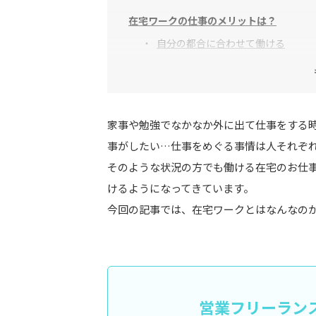
在宅ワークの仕事のメリットは？
自分の都合に合わせて働ける
得意な業務に特化できる
プライベートが充実する
家事や勉強でなかなか外に出て仕事をする
在宅ワークの仕事のデメリットは？
事がしたい…仕事をめぐる事情は人それぞ
オンとオフの区別がつけにくくなる
そのような状況の方でも働ける在宅のお仕
けるようになってきています。
単価が安く、収入を安定させること
今回の記事では、在宅ワークとはなんなの
おすすめ在宅ワーク8選
アンケートモニター（仕事内容・報
WEBライター（仕事内容・報酬）
営業フリーラン
シール貼り（仕事内容・報酬）